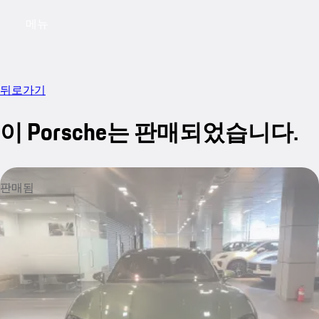
메뉴
My saved searches, 0 searches saved
My sa
뒤로가기
이 Porsche는 판매되었습니다.
판매됨