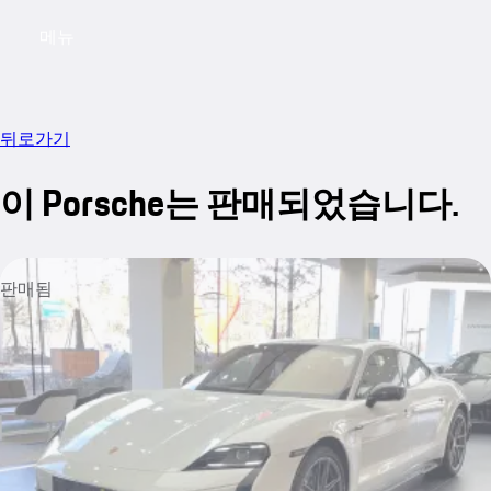
메뉴
My saved searches, 0 searches saved
My sa
뒤로가기
이 Porsche는 판매되었습니다.
판매됨