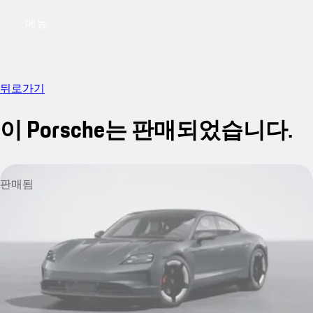
메뉴
My saved searches, 0 searches saved
My sa
뒤로가기
이 Porsche는 판매되었습니다.
판매됨