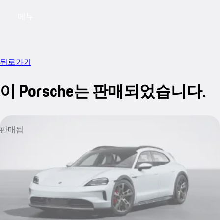
메뉴
My saved searches, 0 searches saved
My sa
뒤로가기
이 Porsche는 판매되었습니다.
판매됨