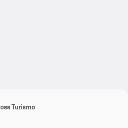
My save
My save
oss Turismo