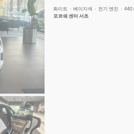
화이트
베이지색
전기 엔진
440
포르쉐 센터 서초