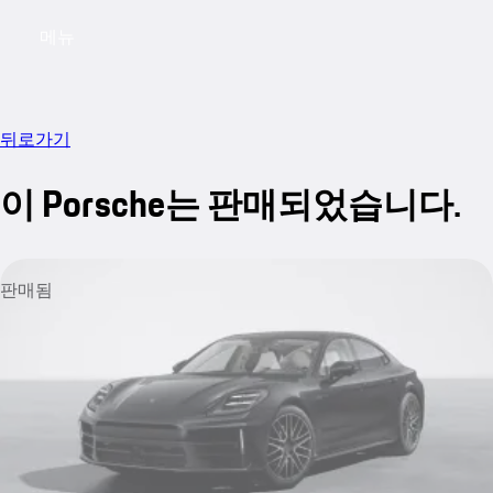
메뉴
My saved searches, 0 searches saved
My sa
뒤로가기
이 Porsche는 판매되었습니다.
판매됨