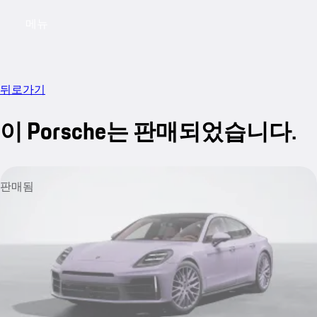
메뉴
My saved searches, 0 searches saved
My sa
뒤로가기
이 Porsche는 판매되었습니다.
판매됨