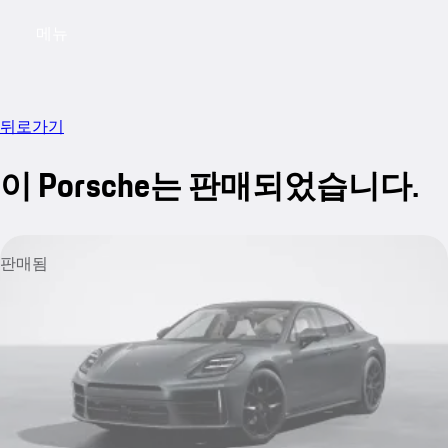
메뉴
My saved searches, 0 searches saved
My sa
뒤로가기
이 Porsche는 판매되었습니다.
판매됨