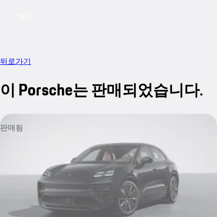
메뉴
My saved searches, 0 searches saved
My sa
뒤로가기
이 Porsche는 판매되었습니다.
판매됨