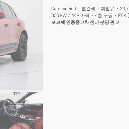
Carmine Red
빨간색
휘발유
21,
330 kW / 449 마력
4륜 구동
PDK 
포르쉐 인증중고차 센터 분당 판교