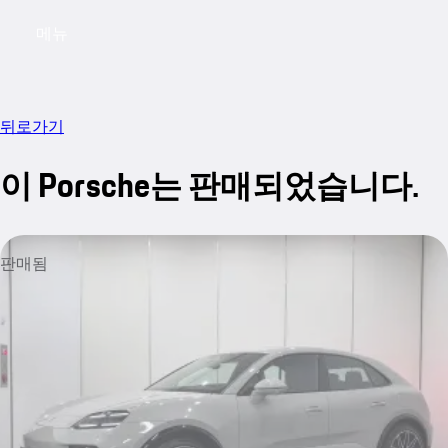
메뉴
My saved searches, 0 searches saved
My sa
뒤로가기
이 Porsche는 판매되었습니다.
판매됨