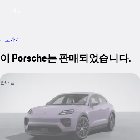
메뉴
My saved searches, 0 searches saved
My sa
뒤로가기
이 Porsche는 판매되었습니다.
판매됨