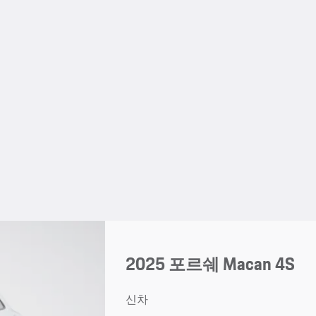
2025 포르쉐 Macan 4S
신차