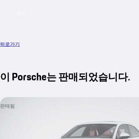
메뉴
뒤로가기
이 Porsche는 판매되었습니다.
판매됨