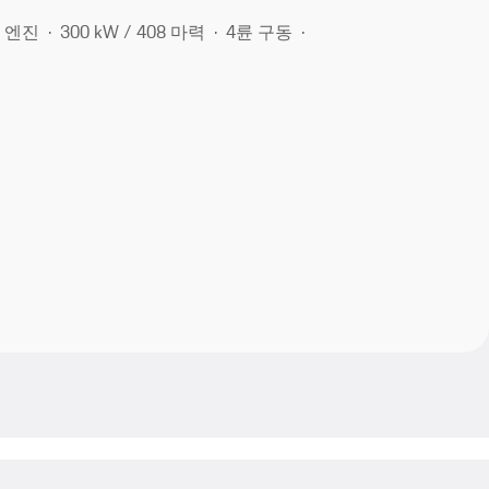
 엔진
300 kW / 408 마력
4륜 구동