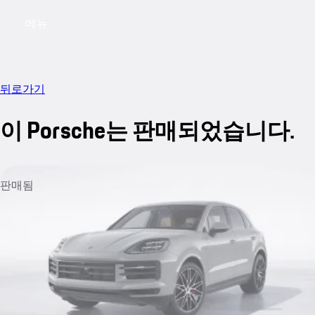
메뉴
My saved searches, 0 searches saved
My sa
뒤로가기
이 Porsche는 판매되었습니다.
판매됨