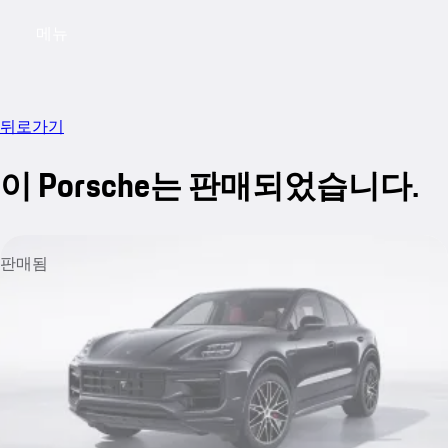
메뉴
My saved searches, 0 searches saved
My sa
뒤로가기
이 Porsche는 판매되었습니다.
판매됨