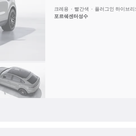
크레용
빨간색
플러그인 하이브리
포르쉐센터성수