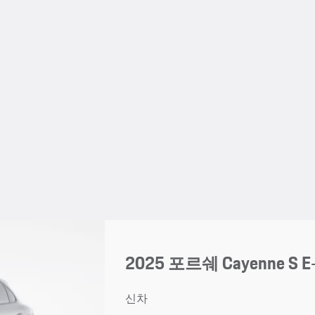
2025 포르쉐 Cayenne S E-
신차