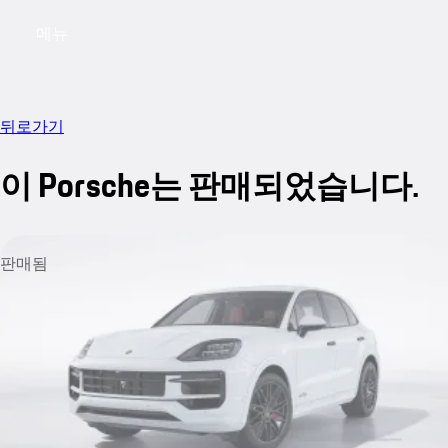
메뉴
My saved searches, 0 searches saved
My sa
뒤로가기
이 Porsche는 판매되었습니다.
판매됨