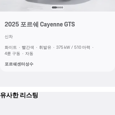
2025 포르쉐 Cayenne GTS
신차
화이트
빨간색
휘발유
375 kW / 510 마력
4륜 구동
자동
포르쉐센터성수
유사한 리스팅