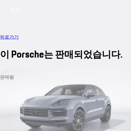
메뉴
My saved searches, 0 searches saved
My sa
뒤로가기
이 Porsche는 판매되었습니다.
판매됨