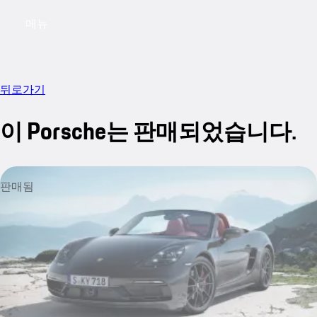
메뉴
My saved searches, 0 searches saved
My sa
뒤로가기
이 Porsche는 판매되었습니다.
판매됨