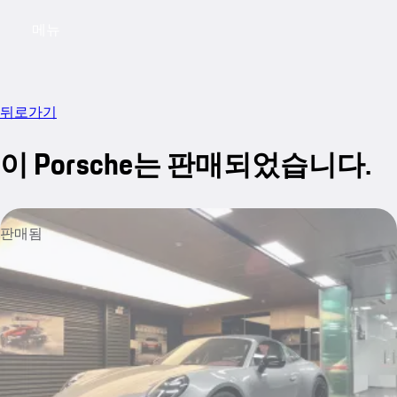
메뉴
My saved searches, 0 searches saved
My sa
뒤로가기
이 Porsche는 판매되었습니다.
판매됨