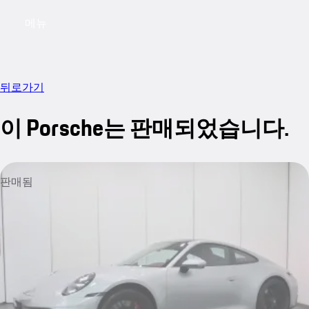
메뉴
My saved searches, 0 searches saved
My sa
뒤로가기
이 Porsche는 판매되었습니다.
판매됨