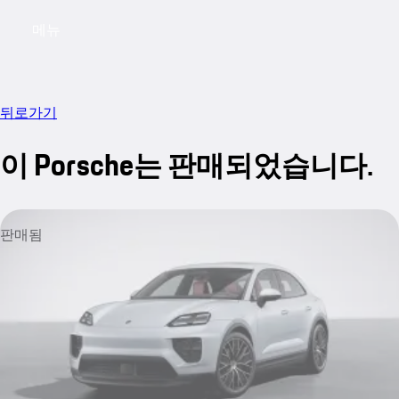
메뉴
My saved searches, 0 searches saved
My sa
뒤로가기
이 Porsche는 판매되었습니다.
판매됨