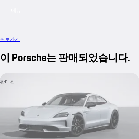
메뉴
My saved searches, 0 searches saved
My sa
뒤로가기
이 Porsche는 판매되었습니다.
판매됨