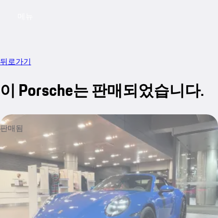
메뉴
My saved searches, 0 searches saved
My sa
뒤로가기
이 Porsche는 판매되었습니다.
판매됨