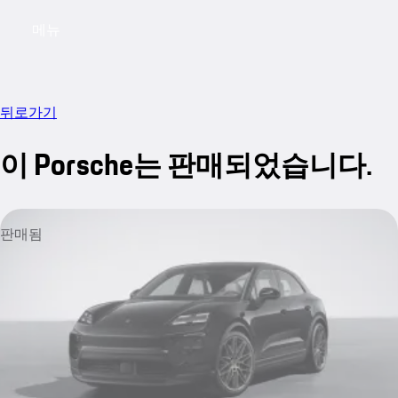
메뉴
My saved searches, 0 searches saved
My sa
뒤로가기
이 Porsche는 판매되었습니다.
판매됨