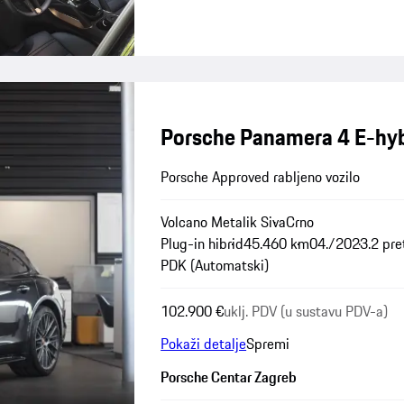
Porsche Panamera 4 E-hyb
Porsche Approved rabljeno vozilo
Volcano Metalik Siva
Crno
Plug-in hibrid
45.460 km
04./2023.
2 pre
PDK (Automatski)
102.900 €
uklj. PDV (u sustavu PDV-a)
Pokaži detalje
Spremi
Porsche Centar Zagreb