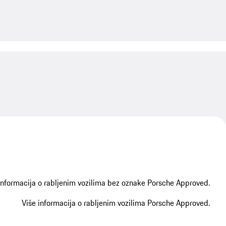
My save
My save
informacija o rabljenim vozilima bez oznake Porsche Approved.
Više informacija o rabljenim vozilima Porsche Approved.