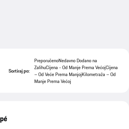
Preporučeno
Nedavno Dodano na
Zalihu
Cijena - Od Manje Prema Većoj
Cijena
Sortiraj po:
– Od Veće Prema Manjoj
Kilometraža – Od
Manje Prema Većoj
upé