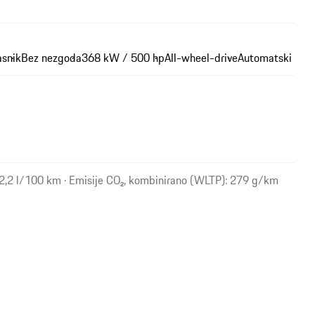
asnik
Bez nezgoda
368 kW / 500 hp
All-wheel-drive
Automatski
12,2 l/100 km · Emisije CO₂, kombinirano (WLTP): 279 g/km