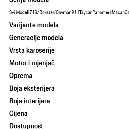
Svi Modeli
718/Boxster/Cayman
911
Taycan
Panamera
Macan
C
Varijante modela
Generacije modela
Vrsta karoserije
Motor i mjenjač
Oprema
Boja eksterijera
Boja interijera
Cijena
Dostupnost