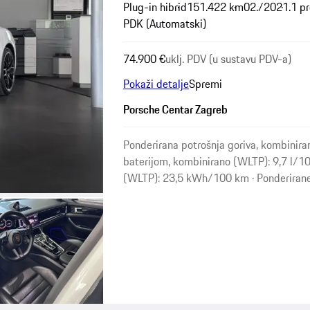
Plug-in hibrid
151.422 km
02./2021.
1 pr
PDK (Automatski)
74.900 €
uklj. PDV (u sustavu PDV-a)
Pokaži detalje
Spremi
Porsche Centar Zagreb
Ponderirana potrošnja goriva, kombinira
baterijom, kombinirano (WLTP): 9,7 l/10
(WLTP): 23,5 kWh/100 km · Ponderirane