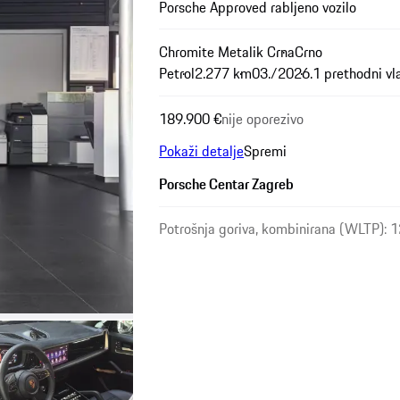
Porsche Approved rabljeno vozilo
Chromite Metalik Crna
Crno
Petrol
2.277 km
03./2026.
1 prethodni vl
189.900 €
nije oporezivo
Pokaži detalje
Spremi
Porsche Centar Zagreb
Potrošnja goriva, kombinirana (WLTP): 