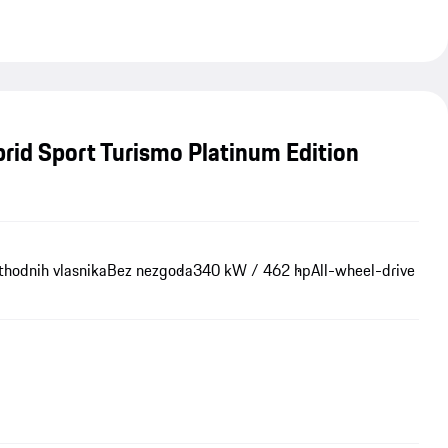
rid Sport Turismo Platinum Edition
thodnih vlasnika
Bez nezgoda
340 kW / 462 hp
All-wheel-drive