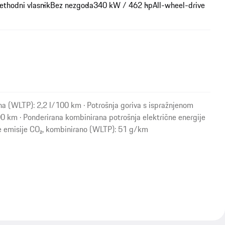
ethodni vlasnik
Bez nezgoda
340 kW / 462 hp
All-wheel-drive
na (WLTP): 2,2 l/100 km · Potrošnja goriva s ispražnjenom
0 km · Ponderirana kombinirana potrošnja električne energije
 emisije CO₂, kombinirano (WLTP): 51 g/km