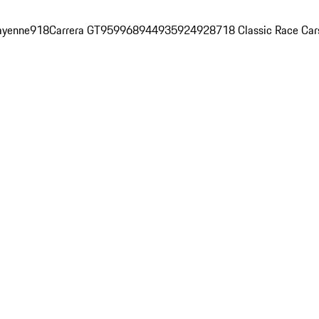
ayenne
918
Carrera GT
959
968
944
935
924
928
718 Classic Race Car