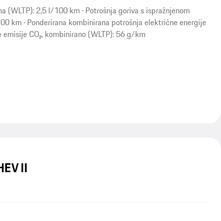
na (WLTP): 2,5 l/100 km · Potrošnja goriva s ispražnjenom
00 km · Ponderirana kombinirana potrošnja električne energije
 emisije CO₂, kombinirano (WLTP): 56 g/km
EV II