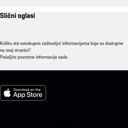
Slični oglasi
Koliko ste sveukupno zadovoljni informacijama koje su dostupne
na ovoj stranici?
Pošaljite povratne informacije sada
Moj Porsche za iOS
Jednostavno preuzmite našu aplikaciju skeniranjem QR koda ispod.