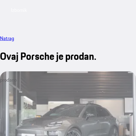
Izbornik
My saved searches, 0 searches saved
My sa
Natrag
Ovaj Porsche je prodan.
prodano