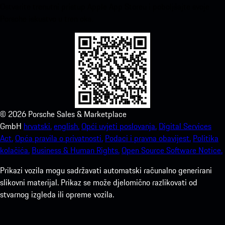
Ostvarite trenutni pristup Apple App Storeu i poboljšajte svoje
Porsche iskustvo u tren oka.
©
2026
Porsche Sales & Marketplace
GmbH
hrvatski.
english.
Opći uvjeti poslovanja.
Digital Services
Act.
Opća pravila o privatnosti.
Podaci i pravna obavijest.
Politika
kolačića.
Business & Human Rights.
Open Source Software Notice.
Prikazi vozila mogu sadržavati automatski računalno generirani
slikovni materijal. Prikaz se može djelomično razlikovati od
stvarnog izgleda ili opreme vozila.