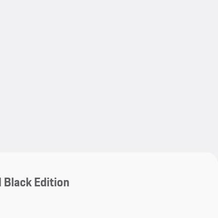
My save
My save
 Black Edition