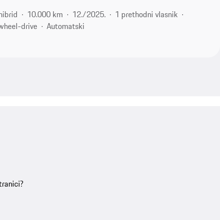
hibrid
10.000 km
12./2025.
1 prethodni vlasnik
wheel-drive
Automatski
ranici?