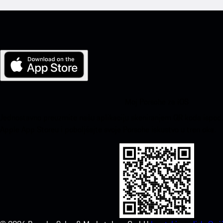
Moj Porsche za iOS
Jednostavno preuzmite našu aplikaciju skeniranjem QR koda ispod. 
Apple App Storeu i poboljšajte svoje Porsche iskustvo u tren oka.