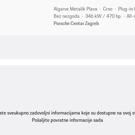
Algarve Metalik Plava
Crno
Plug-in 
Bez nezgoda
346 kW / 470 hp
All-
Porsche Centar Zagreb
 ste sveukupno zadovoljni informacijama koje su dostupne na ovoj st
Pošaljite povratne informacije sada