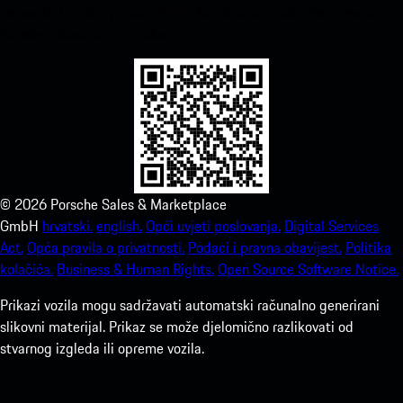
Ostvarite trenutni pristup Apple App Storeu i poboljšajte svoje
Porsche iskustvo u tren oka.
©
2026
Porsche Sales & Marketplace
GmbH
hrvatski.
english.
Opći uvjeti poslovanja.
Digital Services
Act.
Opća pravila o privatnosti.
Podaci i pravna obavijest.
Politika
kolačića.
Business & Human Rights.
Open Source Software Notice.
Prikazi vozila mogu sadržavati automatski računalno generirani
slikovni materijal. Prikaz se može djelomično razlikovati od
stvarnog izgleda ili opreme vozila.