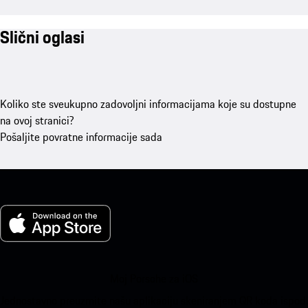
Slični oglasi
Koliko ste sveukupno zadovoljni informacijama koje su dostupne
na ovoj stranici?
Pošaljite povratne informacije sada
Moj Porsche za iOS
Jednostavno preuzmite našu aplikaciju skeniranjem QR koda ispod.