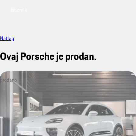
Izbornik
My saved searches, 0 searches saved
My sa
Natrag
Ovaj Porsche je prodan.
prodano