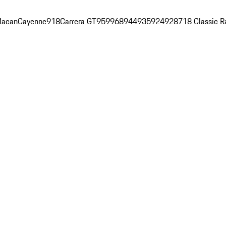
acan
Cayenne
918
Carrera GT
959
968
944
935
924
928
718 Classic R