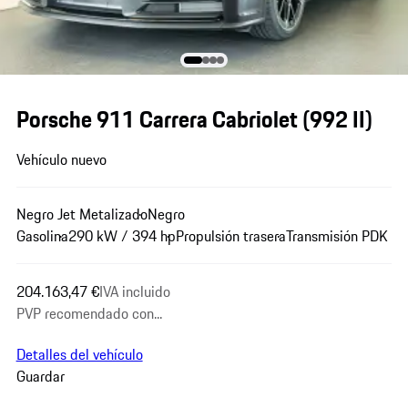
Porsche 911 Carrera Cabriolet
(992 II)
Vehículo nuevo
Negro Jet Metalizado
Negro
Gasolina
290 kW / 394 hp
Propulsión trasera
Transmisión PDK
204.163,47 €
IVA incluido
PVP recomendado con...
Detalles del vehículo
Guardar