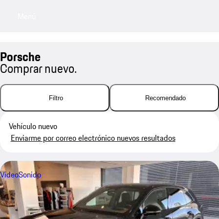
Menú
My saved searches, 0 searches saved
My sa
Porsche
Comprar nuevo.
Filtro
Recomendado
Vehículo nuevo
Enviarme por correo electrónico nuevos resultados
Vídeo
Sonido