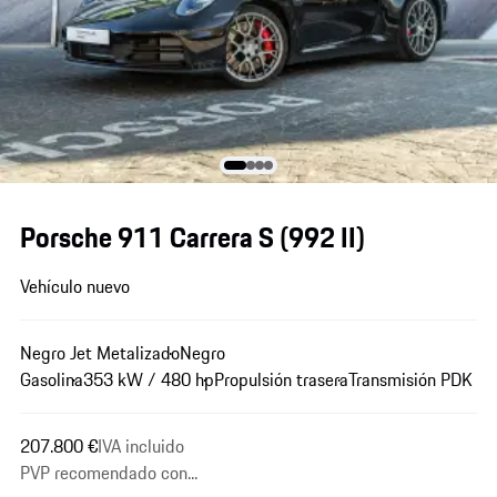
Porsche 911 Carrera S
(992 II)
Vehículo nuevo
Negro Jet Metalizado
Negro
Gasolina
353 kW / 480 hp
Propulsión trasera
Transmisión PDK
207.800 €
IVA incluido
PVP recomendado con...