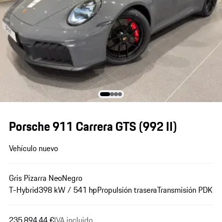
Porsche 911 Carrera GTS
(992 II)
Vehículo nuevo
Gris Pizarra Neo
Negro
T-Hybrid
398 kW / 541 hp
Propulsión trasera
Transmisión PDK
235.894,44 €
IVA incluido