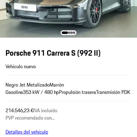
Porsche 911 Carrera S
(992 II)
Vehículo nuevo
Negro Jet Metalizado
Marrón
Gasolina
353 kW / 480 hp
Propulsión trasera
Transmisión PDK
214.546,23 €
IVA incluido
PVP recomendado con...
Detalles del vehículo