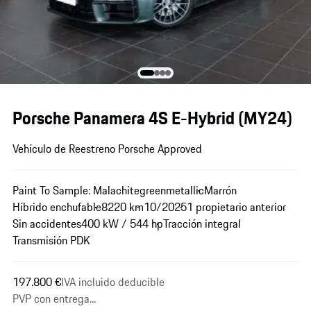
Porsche Panamera 4S E-Hybrid (MY24)
Vehículo de Reestreno Porsche Approved
Paint To Sample: Malachitegreenmetallic
Marrón
Híbrido enchufable
8220 km
10/2025
1 propietario anterior
Sin accidentes
400 kW / 544 hp
Tracción integral
Transmisión PDK
197.800 €
IVA incluido deducible
PVP con entrega...