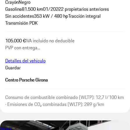
Crayón
Negro
Gasolina
81.500 km
01/2022
2 propietarios anteriores
Sin accidentes
353 kW / 480 hp
Tracción integral
Transmisión PDK
105.000 €
IVA incluido no deducible
PVP con entrega...
Detalles del vehículo
Guardar
Centro Porsche Girona
Consumo de combustible combinado (WLTP): 12,7 l/100 km
· Emisiones de CO₂ combinadas (WLTP): 289 g/km
Vídeo