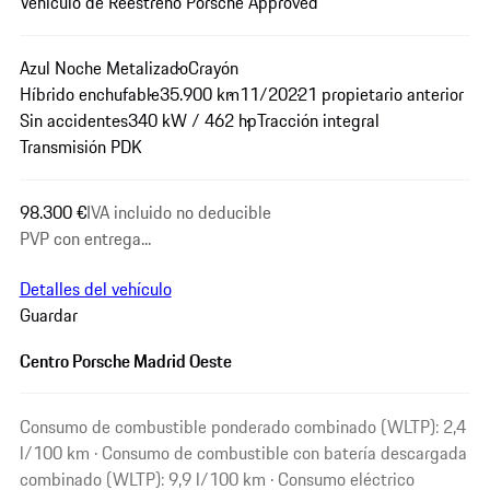
Vehículo de Reestreno Porsche Approved
Azul Noche Metalizado
Crayón
Híbrido enchufable
35.900 km
11/2022
1 propietario anterior
Sin accidentes
340 kW / 462 hp
Tracción integral
Transmisión PDK
98.300 €
IVA incluido no deducible
PVP con entrega...
Detalles del vehículo
Guardar
Centro Porsche Madrid Oeste
Consumo de combustible ponderado combinado (WLTP): 2,4
l/100 km · Consumo de combustible con batería descargada
combinado (WLTP): 9,9 l/100 km · Consumo eléctrico