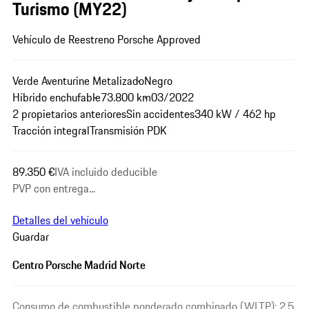
Turismo (MY22)
Vehículo de Reestreno Porsche Approved
Verde Aventurine Metalizado
Negro
Híbrido enchufable
73.800 km
03/2022
2 propietarios anteriores
Sin accidentes
340 kW / 462 hp
Tracción integral
Transmisión PDK
89.350 €
IVA incluido deducible
PVP con entrega...
Detalles del vehículo
Guardar
Centro Porsche Madrid Norte
Consumo de combustible ponderado combinado (WLTP): 2,5