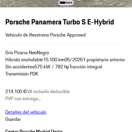
Porsche Panamera Turbo S E-Hybrid
Vehículo de Reestreno Porsche Approved
Gris Pizarra Neo
Negro
Híbrido enchufable
15.100 km
05/2025
1 propietario anterior
Sin accidentes
575 kW / 782 hp
Tracción integral
Transmisión PDK
214.100 €
IVA incluido deducible
PVP con entrega...
Detalles del vehículo
Guardar
Centro Porsche Madrid Oeste