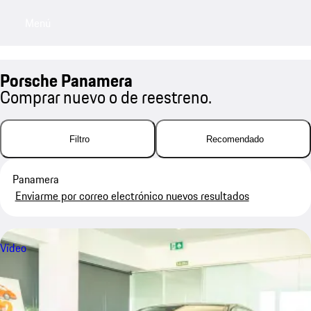
Menú
My saved searches, 0 searches saved
My sa
Porsche Panamera
Comprar nuevo o de reestreno.
Filtro
Recomendado
Panamera
Enviarme por correo electrónico nuevos resultados
Vídeo