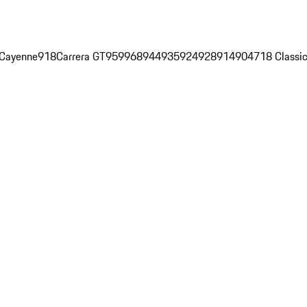
Cayenne
918
Carrera GT
959
968
944
935
924
928
914
904
718 Classi