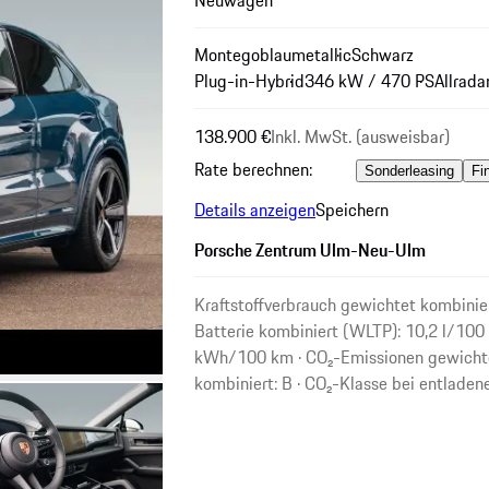
Montegoblaumetallic
Schwarz
Plug-in-Hybrid
346 kW / 470 PS
Allrada
138.900 €
Inkl. MwSt. (ausweisbar)
Rate berechnen:
Sonderleasing
Fi
Details anzeigen
Speichern
Porsche Zentrum Ulm-Neu-Ulm
Kraftstoffverbrauch gewichtet kombinier
Batterie kombiniert (WLTP): 10,2 l/100
kWh/100 km · CO₂-Emissionen gewichte
kombiniert: B · CO₂-Klasse bei entladene