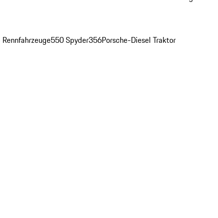
c Rennfahrzeuge
550 Spyder
356
Porsche-Diesel Traktor