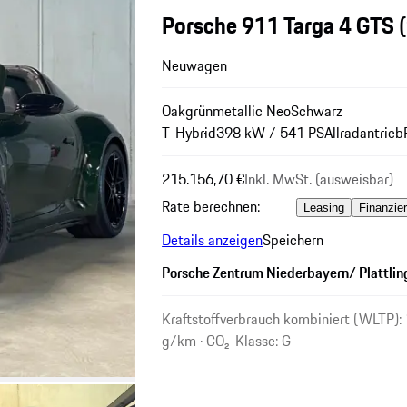
Porsche 911 Targa 4 GTS
Neuwagen
Oakgrünmetallic Neo
Schwarz
T-Hybrid
398 kW / 541 PS
Allradantrieb
215.156,70 €
Inkl. MwSt. (ausweisbar)
Rate berechnen:
Leasing
Finanzie
Details anzeigen
Speichern
Porsche Zentrum Niederbayern/ Plattlin
Kraftstoffverbrauch kombiniert (WLTP):
g/km · CO₂-Klasse: G