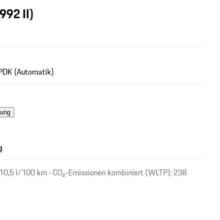
(992 II)
PDK (Automatik)
rung
g
 10,5 l/100 km · CO₂-Emissionen kombiniert (WLTP): 238