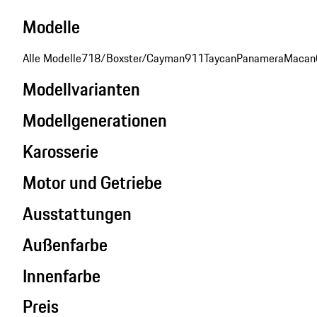
Modelle
Alle Modelle
718/Boxster/Cayman
911
Taycan
Panamera
Macan
Modellvarianten
Modellgenerationen
Karosserie
Motor und Getriebe
Ausstattungen
Außenfarbe
Innenfarbe
Preis