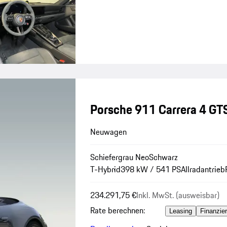
Porsche 911 Carrera 4 GTS
Neuwagen
Schiefergrau Neo
Schwarz
T-Hybrid
398 kW / 541 PS
Allradantrieb
234.291,75 €
Inkl. MwSt. (ausweisbar)
Rate berechnen:
Leasing
Finanzie