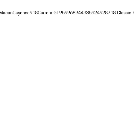
Macan
Cayenne
918
Carrera GT
959
968
944
935
924
928
718 Classic 