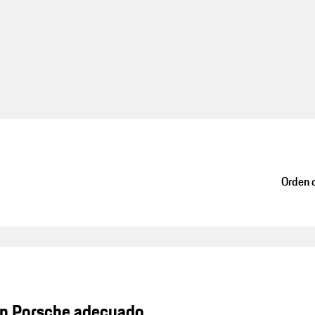
Orden d
n Porsche adecuado.