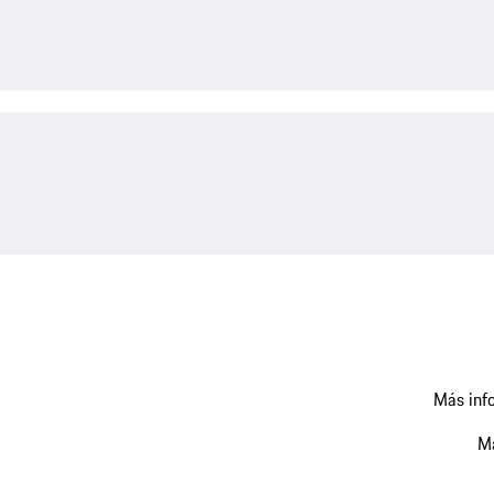
Más info
Má