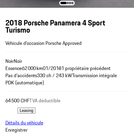
2018 Porsche Panamera 4 Sport
Turismo
Véhicule d’occasion Porsche Approved
Noir
Noir
Essence
62 000 km
01/2018
1 propriétaire précédent
Pas d'accidents
330 ch / 243 kW
Transmission intégrale
PDK (automatique)
64 500 CHF
TVA déductible
Leasing
Détails du véhicule
Enregistrer