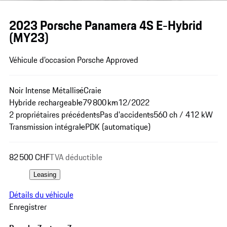
2023 Porsche Panamera 4S E-Hybrid
(MY23)
Véhicule d’occasion Porsche Approved
Noir Intense Métallisé
Craie
Hybride rechargeable
79 800 km
12/2022
2 propriétaires précédents
Pas d'accidents
560 ch / 412 kW
Transmission intégrale
PDK (automatique)
82 500 CHF
TVA déductible
Leasing
Détails du véhicule
Enregistrer