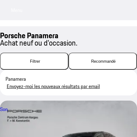
Menu
My saved searches, 0 searches saved
My sa
Porsche Panamera
Achat neuf ou d'occasion.
Filtrer
Recommandé
Panamera
Envoyez-moi les nouveaux résultats par email
Son