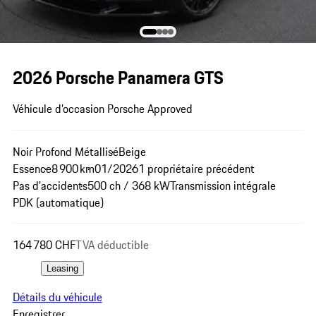
2026 Porsche Panamera GTS
Véhicule d’occasion Porsche Approved
Noir Profond Métallisé
Beige
Essence
8 900 km
01/2026
1 propriétaire précédent
Pas d'accidents
500 ch / 368 kW
Transmission intégrale
PDK (automatique)
164 780 CHF
TVA déductible
Leasing
Détails du véhicule
Enregistrer