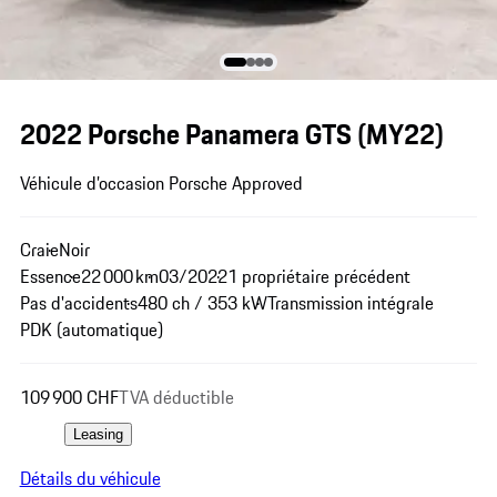
2022 Porsche Panamera GTS (MY22)
Véhicule d’occasion Porsche Approved
Craie
Noir
Essence
22 000 km
03/2022
1 propriétaire précédent
Pas d'accidents
480 ch / 353 kW
Transmission intégrale
PDK (automatique)
109 900 CHF
TVA déductible
Leasing
Détails du véhicule