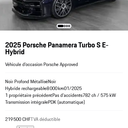
2025 Porsche Panamera Turbo S E-
Hybrid
Véhicule d’occasion Porsche Approved
Noir Profond Métallisé
Noir
Hybride rechargeable
8 000 km
01/2025
1 propriétaire précédent
Pas d'accidents
782 ch / 575 kW
Transmission intégrale
PDK (automatique)
219 500 CHF
TVA déductible