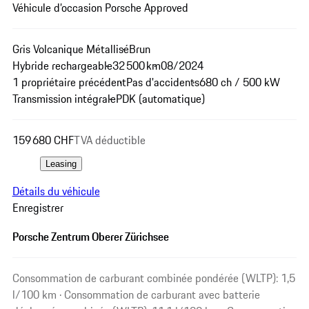
Véhicule d’occasion Porsche Approved
Gris Volcanique Métallisé
Brun
Hybride rechargeable
32 500 km
08/2024
1 propriétaire précédent
Pas d'accidents
680 ch / 500 kW
Transmission intégrale
PDK (automatique)
159 680 CHF
TVA déductible
Leasing
Détails du véhicule
Enregistrer
Porsche Zentrum Oberer Zürichsee
Consommation de carburant combinée pondérée (WLTP): 1,5
l/100 km · Consommation de carburant avec batterie