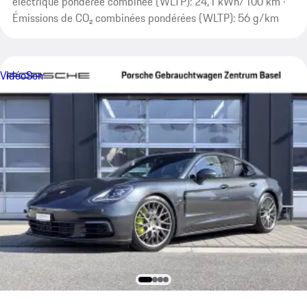
électrique pondérée combinée (WLTP): 24,1 kWh/100 km ·
Émissions de CO₂ combinées pondérées (WLTP): 56 g/km
Vidéo
Son