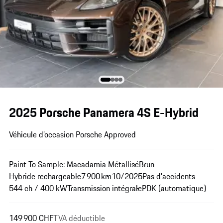
2025 Porsche Panamera 4S E-Hybrid
Véhicule d’occasion Porsche Approved
Paint To Sample: Macadamia Métallisé
Brun
Hybride rechargeable
7 900 km
10/2025
Pas d'accidents
544 ch / 400 kW
Transmission intégrale
PDK (automatique)
149 900 CHF
TVA déductible