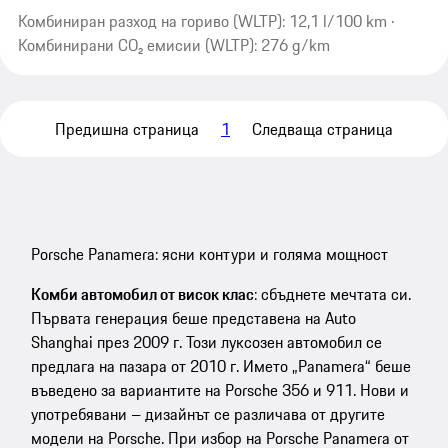
Комбиниран разход на гориво (WLTP): 12,1 l/100 km ·
Комбинирани CO₂ емисии (WLTP): 276 g/km
Предишна страница
1
Следваща страница
Porsche Panamera: ясни контури и голяма мощност
Комби автомобил от висок клас
: сбъднете мечтата си.
Първата генерация беше представена на Auto
Shanghai през 2009 г. Този луксозен автомобил се
предлага на пазара от 2010 г. Името „Panamera“ беше
въведено за вариантите на Porsche 356 и 911. Нови и
употребявани – дизайнът се различава от другите
модели на Porsche. При избор на Porsche Panamera от