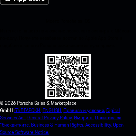
Моето Porsche за iOS
Изтеглете нашето приложение лесно, като сканирате QR кода
по-долу. Получете незабавен достъп до Apple App Store и
подобрете вашето Porsche изживяване за нула време.
©
2026
Porsche Sales & Marketplace
GmbH
БЪЛГАРСКИ.
ENGLISH.
Правила и условия.
Digital
Services Act.
General Privacy Policy.
Импринт.
Политика за
“бисквитките.
Business & Human Rights.
Accessibility.
Open
Source Software Notice.