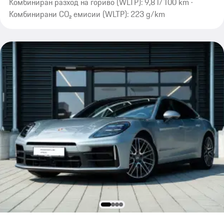
Комбиниран разход на гориво (WLTP): 9,8 l/100 km ·
Комбинирани CO₂ емисии (WLTP): 223 g/km