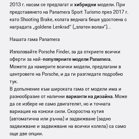
2013 г. насам се предлагат и
хибридни
модели. При
представянето на Panamera Sport Turismo през 2017 г.
като Shooting Brake, колата веднага беше удостоена с
наградата „goldene Lenkrad“ („златен волан“). .
Нашата гама Panamera
Използвайте Porsche Finder, за да откриете всички
оферти за най-
популярните модели Panamera
.
Можете да намерите всички модели, предлагани в
центровете на Porsche, и да ги разгледате подробно
тук.
В допълнение към широката гама от модели има и
разнообразие от налични
варианти на дизайна
. Може
да се избере не само двигателят, но и точната
вариация на конски сили. Скоростна кутия
(автоматична или ръчна) и задвижване (задно
задвижване и задвижване на всички колела) са само
още две опции.