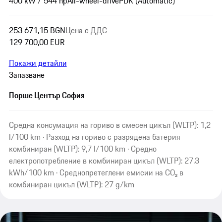
400 kW / 544 hp
All-wheel-drive
PDK (Automatic)
253 671,15 BGN
Цена с ДДС
129 700,00 EUR
Покажи детайли
Запазване
Порше Център София
Средна консумация на гориво в смесен цикъл (WLTP): 1,2
l/100 km · Разход на гориво с разрядена батерия
комбиниран (WLTP): 9,7 l/100 km · Средно
електропотребление в комбиниран цикъл (WLTP): 27,3
kWh/100 km · Среднопретеглени емисии на CO₂ в
комбиниран цикъл (WLTP): 27 g/km