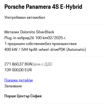
Porsche Panamera 4S E-Hybrid
Употребяван автомобил
Металик Dolomite Silver
Black
Plug-in хибрид
26 100 km
02/2025 г.
1 предишен собственик
Без произшествия
400 kW / 544 hp
All-wheel-drive
PDK (Automatic)
271 860,37 BGN
Цена с ДДС
139 000,00 EUR
Покажи детайли
Запазване
Порше Център София