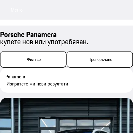
Меню
My saved searches, 0 searches saved
My sa
Porsche Panamera
купете нов или употребяван.
Филтър
Препоръчано
Panamera
Изпратете ми нови резултати