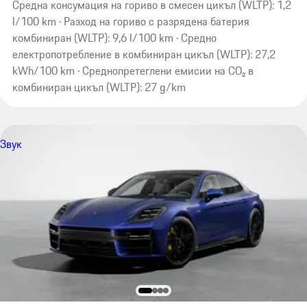
Средна консумация на гориво в смесен цикъл (WLTP): 1,2
l/100 km · Разход на гориво с разрядена батерия
комбиниран (WLTP): 9,6 l/100 km · Средно
електропотребление в комбиниран цикъл (WLTP): 27,2
kWh/100 km · Среднопретеглени емисии на CO₂ в
комбиниран цикъл (WLTP): 27 g/km
Звук