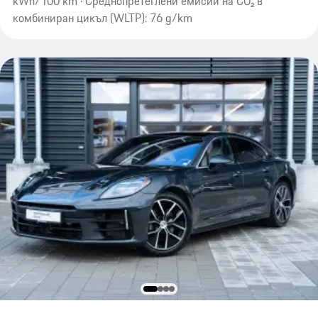
kWh/100 km · Среднопретеглени емисии на CO₂ в
комбиниран цикъл (WLTP): 76 g/km