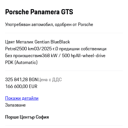
Porsche Panamera GTS
Употребяван автомобил, одобрен от Porsche
Цвят Металик Gentian Blue
Black
Petrol
2500 km
03/2025 г.
0 предишни собственици
Без произшествия
368 kW / 500 hp
All-wheel-drive
PDK (Automatic)
325 841,28 BGN
Цена с ДДС
166 600,00 EUR
Покажи детайли
Запазване
Порше Център София