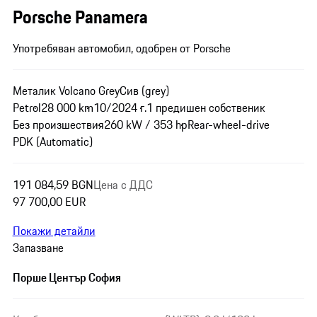
Porsche Panamera
Употребяван автомобил, одобрен от Porsche
Металик Volcano Grey
Сив (grey)
Petrol
28 000 km
10/2024 г.
1 предишен собственик
Без произшествия
260 kW / 353 hp
Rear-wheel-drive
PDK (Automatic)
191 084,59 BGN
Цена с ДДС
97 700,00 EUR
Покажи детайли
Запазване
Порше Център София