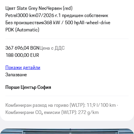
Цвят Slate Grey Neo
Червен (red)
Petrol
3000 km
07/2026 г.
1 предишен собственик
Без произшествия
368 kW / 500 hp
All-wheel-drive
PDK (Automatic)
367 696,04 BGN
Цена с ДДС
188 000,00 EUR
Покажи детайли
Запазване
Порше Център София
Комбиниран разход на гориво (WLTP): 11,9 l/100 km ·
Комбинирани CO₂ емисии (WLTP): 272 g/km