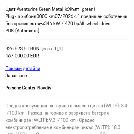
Цвят Aventurine Green Metallic
Жълт (green)
Plug-in хибрид
3000 km
07/2026 г.
1 предишен собственик
Без произшествия
346 kW / 470 hp
All-wheel-drive
PDK (Automatic)
326 623,61 BGN
Цена с ДДС
167 000,00 EUR
Покажи детайли
Запазване
Porsche Center Plovdiv
Средна консумация на гориво в смесен цикъл (WLTP): 3,4
l/100 km · Разход на гориво с разрядена батерия
комбиниран (WLTP): 9,3 l/100 km · Средно
електропотребление в комбиниран цикъл (WLTP): 18,3