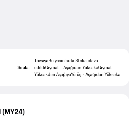
Tövsiyə
Bu yaxınlarda Stoka əlavə
Sırala:
edildi
Qiymət - Aşağıdan Yüksəkə
Qiymət -
Yüksəkdən Aşağıya
Yürüş - Aşağıdan Yüksəkə
d (MY24)