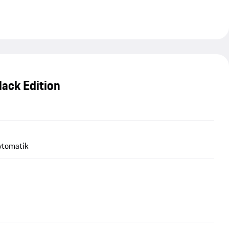
ack Edition
vtomatik