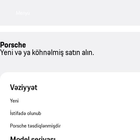
Menyu
Porsche
Yeni və ya köhnəlmiş satın alın.
Vəziyyət
Yeni
İstifadə olunub
Porsche təsdiqlənmişdir
Model seriyası