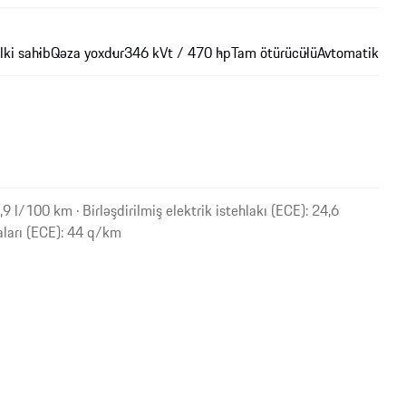
lki sahib
Qəza yoxdur
346 kVt / 470 hp
Tam ötürücülü
Avtomatik
,9 l/100 km · Birləşdirilmiş elektrik istehlakı (ECE): 24,6
aları (ECE): 44 q/km