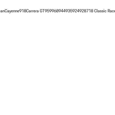
an
Cayenne
918
Carrera GT
959
968
944
935
924
928
718 Classic Rac