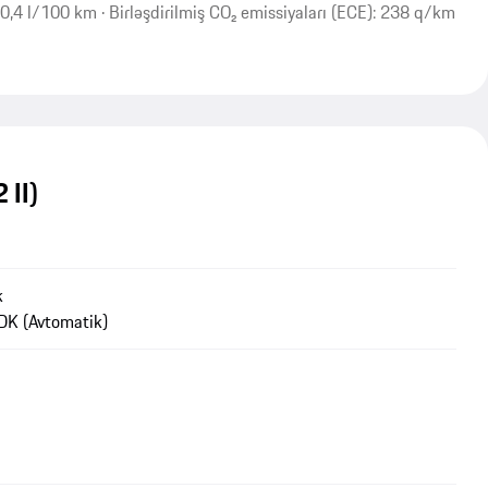
 10,4 l/100 km · Birləşdirilmiş CO₂ emissiyaları (ECE): 238 q/km
 II)
k
DK (Avtomatik)