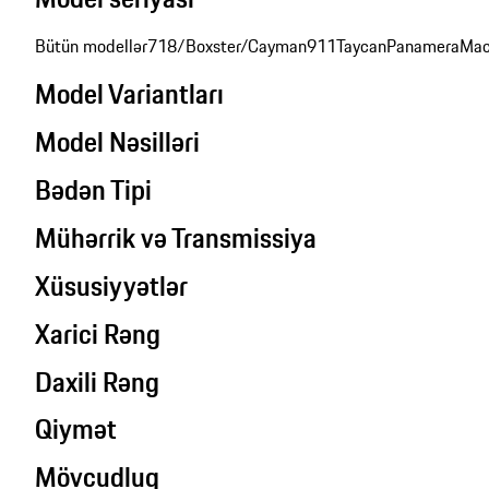
Bütün modellər
718/Boxster/Cayman
911
Taycan
Panamera
Mac
Model Variantları
Model Nəsilləri
Bədən Tipi
Mühərrik və Transmissiya
Xüsusiyyətlər
Xarici Rəng
Daxili Rəng
Qiymət
Mövcudluq