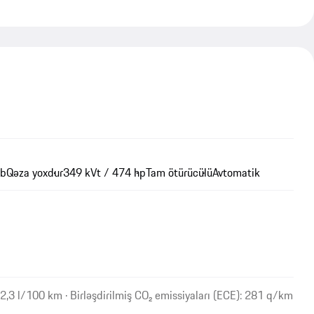
ib
Qəza yoxdur
349 kVt / 474 hp
Tam ötürücülü
Avtomatik
 12,3 l/100 km · Birləşdirilmiş CO₂ emissiyaları (ECE): 281 q/km