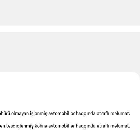
My save
ürü olmayan işlənmiş avtomobillər haqqında ətraflı məlumat.
dən təsdiqlənmiş köhnə avtomobillər haqqında ətraflı məlumat.