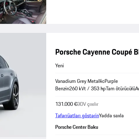
Porsche Cayenne Coupé Bl
Yeni
Vanadium Grey Metallic
Purple
Benzin
260 kVt / 353 hp
Tam ötürücülü
A
131.000 €
ƏDV çıxılır
Təfərrüatları göstərin
Yadda saxla
Porsche Center Baku