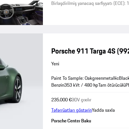
Birləşdirilmiş yanacaq sərfiyyatı (ECE):
Porsche 911 Targa 4S
(992
Yeni
Paint To Sample: Oakgreenmetallic
Blac
Benzin
353 kVt / 480 hp
Tam ötürücülü
P
235.000 €
ƏDV çıxılır
Təfərrüatları göstərin
Yadda saxla
Porsche Center Baku