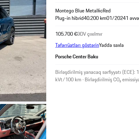
Montego Blue Metallic
Red
Plug-in hibrid
40.200 km
01/2024
1 əvvə
105.700 €
ƏDV çıxılmır
Təfərrüatları göstərin
Yadda saxla
Porsche Center Baku
Birləşdirilmiş yanacaq sərfiyyatı (ECE): 1
kVt/100 km · Birləşdirilmiş CO₂ emissiy