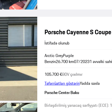
Porsche Cayenne S Coupe
İstifadə olunub
Arctic Grey
Purple
Benzin
26.700 km
07/2023
1 əvvəlki sah
105.700 €
ƏDV çıxılmır
Təfərrüatları göstərin
Yadda saxla
Porsche Center Baku
Birləşdirilmiş yanacaq sərfiyyatı (ECE):