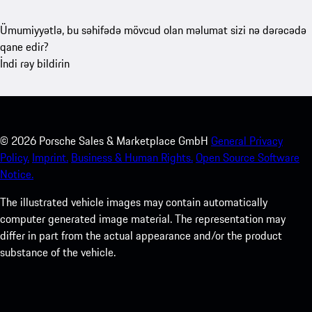
Ümumiyyətlə, bu səhifədə mövcud olan məlumat sizi nə dərəcədə
qane edir?
İndi rəy bildirin
©
2026
Porsche Sales & Marketplace GmbH
General Privacy
Policy.
Imprint.
Business & Human Rights.
Open Source Software
Notice.
The illustrated vehicle images may contain automatically
computer generated image material. The representation may
differ in part from the actual appearance and/or the product
substance of the vehicle.