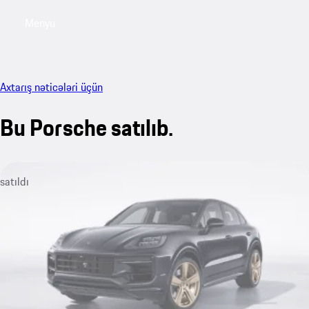
Menyu
My sa
Axtarış nəticələri üçün
Bu Porsche satılıb.
satıldı