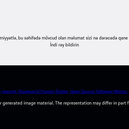
iyyətlə, bu səhifədə mövcud olan məlumat sizi nə dərəcədə qane 
İndi rəy bildirin
.
Imprint.
Business & Human Rights.
Open Source Software Notice.
 generated image material. The representation may differ in part 