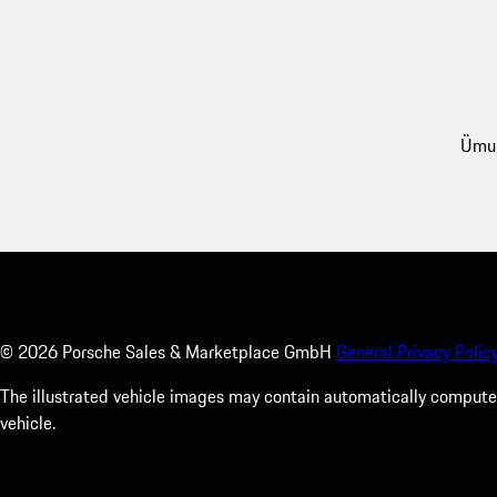
Ümum
©
2026
Porsche Sales & Marketplace GmbH
General Privacy Policy
The illustrated vehicle images may contain automatically computer
vehicle.