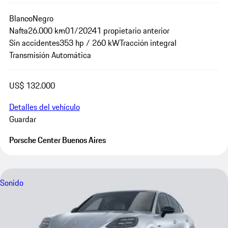
Blanco
Negro
Nafta
26.000 km
01/2024
1 propietario anterior
Sin accidentes
353 hp / 260 kW
Tracción integral
Transmisión Automática
US$ 132.000
Detalles del vehículo
Guardar
Porsche Center Buenos Aires
Sonido