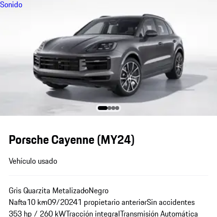
Sonido
Porsche Cayenne (MY24)
Vehículo usado
Gris Quarzita Metalizado
Negro
Nafta
10 km
09/2024
1 propietario anterior
Sin accidentes
353 hp / 260 kW
Tracción integral
Transmisión Automática