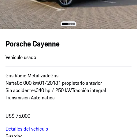
Porsche Cayenne
Vehículo usado
Gris Rodio Metalizado
Gris
Nafta
86.000 km
01/2018
1 propietario anterior
Sin accidentes
340 hp / 250 kW
Tracción integral
Transmisión Automática
US$ 75.000
Detalles del vehículo
Guardar