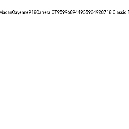
Macan
Cayenne
918
Carrera GT
959
968
944
935
924
928
718 Classic 