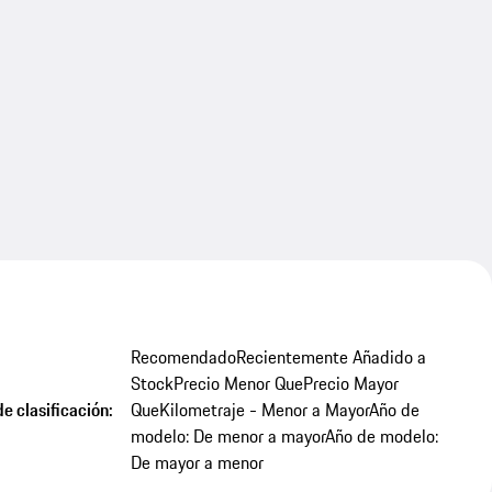
Recomendado
Recientemente Añadido a
Stock
Precio Menor Que
Precio Mayor
e clasificación:
Que
Kilometraje - Menor a Mayor
Año de
modelo: De menor a mayor
Año de modelo:
De mayor a menor