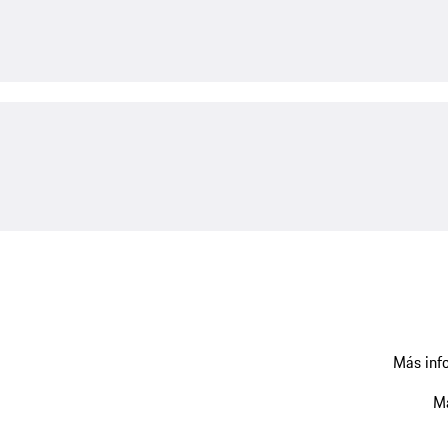
Más info
Má