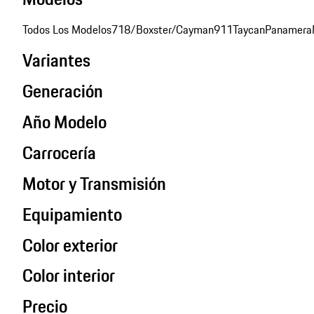
Todos Los Modelos
718/Boxster/Cayman
911
Taycan
Panamera
Variantes
Generación
Año Modelo
Carrocería
Motor y Transmisión
Equipamiento
Color exterior
Color interior
Precio