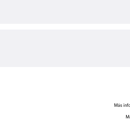
Más info
Má