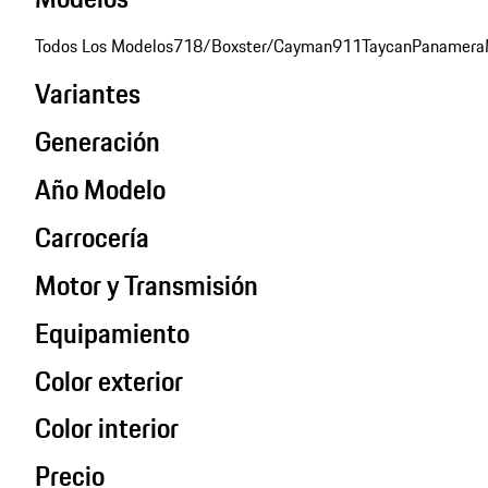
Todos Los Modelos
718/Boxster/Cayman
911
Taycan
Panamera
Variantes
Generación
Año Modelo
Carrocería
Motor y Transmisión
Equipamiento
Color exterior
Color interior
Precio