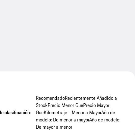
Recomendado
Recientemente Añadido a
Stock
Precio Menor Que
Precio Mayor
e clasificación:
Que
Kilometraje - Menor a Mayor
Año de
modelo: De menor a mayor
Año de modelo:
De mayor a menor