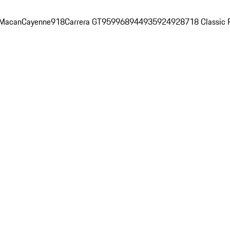
Macan
Cayenne
918
Carrera GT
959
968
944
935
924
928
718 Classic 