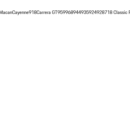
Macan
Cayenne
918
Carrera GT
959
968
944
935
924
928
718 Classic 