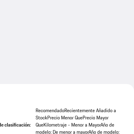
Recomendado
Recientemente Añadido a
Stock
Precio Menor Que
Precio Mayor
e clasificación:
Que
Kilometraje - Menor a Mayor
Año de
modelo: De menor a mayor
Año de modelo: