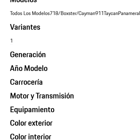
Todos Los Modelos
718/Boxster/Cayman
911
Taycan
Panamera
Variantes
1
Generación
Año Modelo
Carrocería
Motor y Transmisión
Equipamiento
Color exterior
Color interior