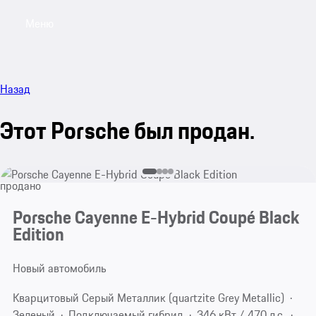
Меню
My sa
Назад
Этот Porsche был продан.
продано
Porsche Cayenne E-Hybrid Coupé Black
Edition
Новый автомобиль
Кварцитовый Серый Металлик (quartzite Grey Metallic)
Зеленый
Подключаемый гибрид
346 кВт / 470 л.с.