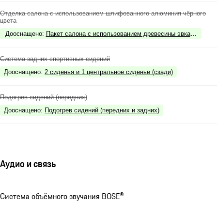
Отделка салона с использованием шлифованного алюминия чёрного
цвета
Дооснащено
:
Пакет салона с использованием древесины эвкалипта
Система задних спортивных сидений
Дооснащено
:
2 сиденья и 1 центральное сиденье (сзади)
Подогрев сидений (передних)
Дооснащено
:
Подогрев сидений (передних и задних)
Аудио и связь
Система объёмного звучания BOSE®