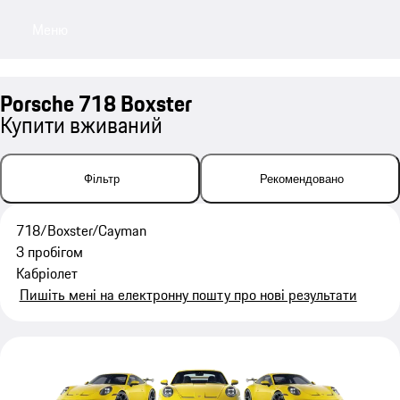
Меню
My sa
Porsche 718 Boxster
Купити вживаний
Фільтр
Рекомендовано
718/Boxster/Cayman
З пробігом
Кабріолет
Пишіть мені на електронну пошту про нові результати