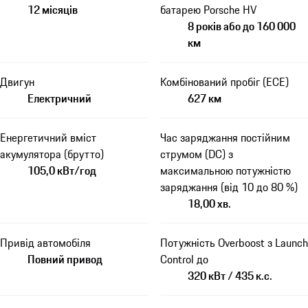
12 місяців
батарею Porsche HV
8 років або до 160 000
км
Двигун
Комбінований пробіг (ECE)
Електричний
627 км
Енергетичний вміст
Час заряджання постійним
акумулятора (брутто)
струмом (DC) з
105,0 кВт/год
максимальною потужністю
заряджання (від 10 до 80 %)
18,00 хв.
Привід автомобіля
Потужність Overboost з Launch
Повний привод
Control до
320 кВт / 435 к.с.