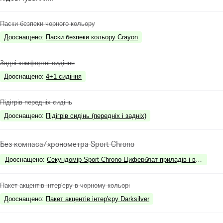
Паски безпеки чорного кольору
Дооснащено
:
Паски безпеки кольору Crayon
Задні комфортні сидіння
Дооснащено
:
4+1 сидіння
Підігрів передніх сидінь
Дооснащено
:
Підігрів сидінь (передніх і задніх)
Без компаса/хронометра Sport Chrono
Дооснащено
:
Секундомір Sport Chrono Циферблат приладів і вимірювач
Пакет акцентів інтер'єру в чорному кольорі
Дооснащено
:
Пакет акцентів інтер'єру Darksilver