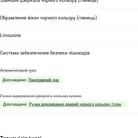
Зовнішні дзеркала чорного кольору (глянець)
Обрамлення вікон чорного кольору (глянець)
Limousine
Система забезпечення безпеки пішоходів
Алюмінієвий дах
Дооснащено
:
Панорамний дах
Ручки відкривання дверей у кольорі кузова
Дооснащено
:
Ручки відкривання дверей чорного кольору (глянець)