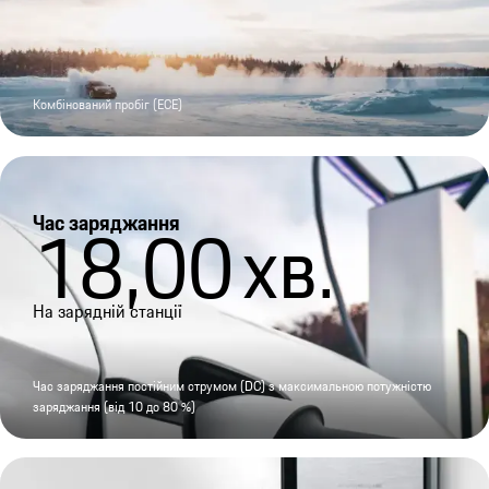
Комбінований пробіг (ECE)
Час заряджання
18,00
хв.
На зарядній станції
Час заряджання постійним струмом (DC) з максимальною потужністю
заряджання (від 10 до 80 %)