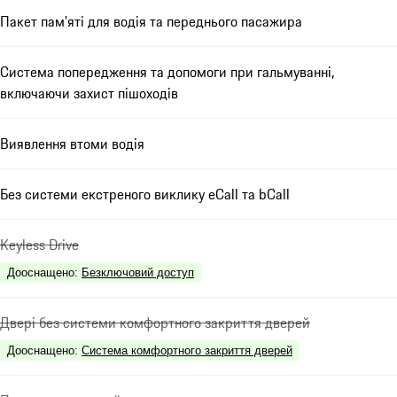
Пакет пам'яті для водія та переднього пасажира
Система попередження та допомоги при гальмуванні,
включаючи захист пішоходів
Виявлення втоми водія
Без системи екстреного виклику eCall та bCall
Keyless Drive
Дооснащено
:
Безключовий доступ
Двері без системи комфортного закриття дверей
Дооснащено
:
Система комфортного закриття дверей