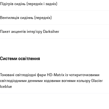
Підігрів сидінь (передніх і задніх)
Вентиляція сидіннь (передніх)
Пакет акцентів інтер'єру Darksilver
Системи освітлення
Тоновані світлодіодні фари HD-Matrix із чотириточковими
світлодіодними денними ходовими вогнями кольору Glacier
Iceblue