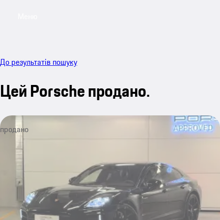
Меню
My sa
До результатів пошуку
Цей Porsche продано.
продано