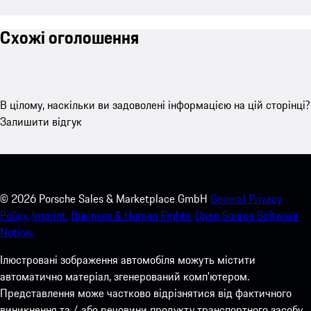
Схожі оголошення
В цілому, наскільки ви задоволені інформацією на цій сторінці?
Залишити відгук
©
2026
Porsche Sales & Marketplace GmbH
General Privacy
Policy.
Imprint.
Business & Human Rights.
Open Source Software
Notice.
Ілюстровані зображення автомобіля можуть містити
автоматично матеріал, згенерований комп'ютером.
Представлення може частково відрізнятися від фактичного
виникнення та / або речовини продукту транспортного засобу.