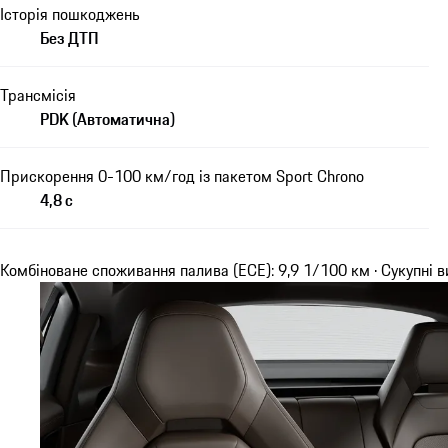
Історія пошкоджень
Без ДТП
Трансмісія
PDK (Автоматична)
Прискорення 0-100 км/год із пакетом Sport Chrono
4,8 с
Комбіноване споживання палива (ECE): 9,9 1/100 км · Сукупні в