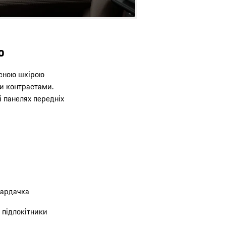
o
існою шкірою
и контрастами.
і панелях передніх
бардачка
а підлокітники