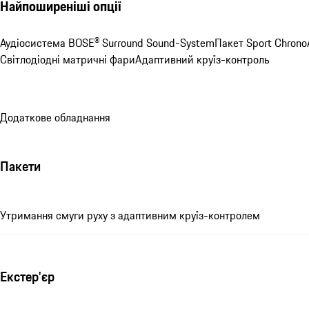
Найпоширеніші опції
Аудіосистема BOSE® Surround Sound-System
Пакет Sport Chrono
Світлодіодні матричні фари
Адаптивний круїз-контроль
Додаткове обладнання
Пакети
Утримання смуги руху з адаптивним круїз-контролем
Екстер'єр