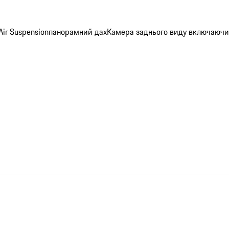
Air Suspension
панорамний дах
Камера заднього виду включаючи 