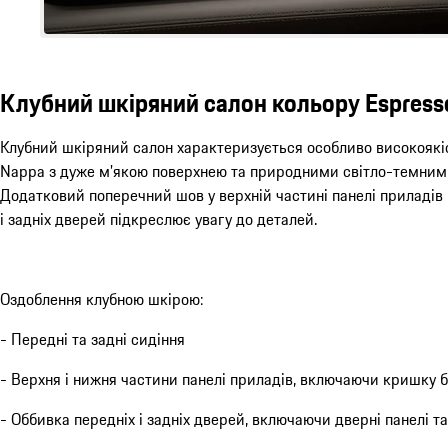
Клубний шкіряний салон кольору Espress
Клубний шкіряний салон характеризується особливо високояк
Nappa з дуже м’якою поверхнею та природними світло-темним
Додатковий поперечний шов у верхній частині панелі приладів 
і задніх дверей підкреслює увагу до деталей.
Оздоблення клубною шкірою:
- Передні та задні сидіння
- Верхня і нижня частини панелі приладів, включаючи кришку 
- Оббивка передніх і задніх дверей, включаючи дверні панелі т