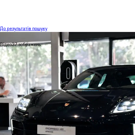
Меню
До результатів пошуку
Відео
37 зображень